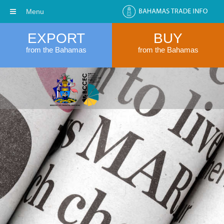
Menu
EXPORT
BUY
from the Bahamas
from the Bahamas