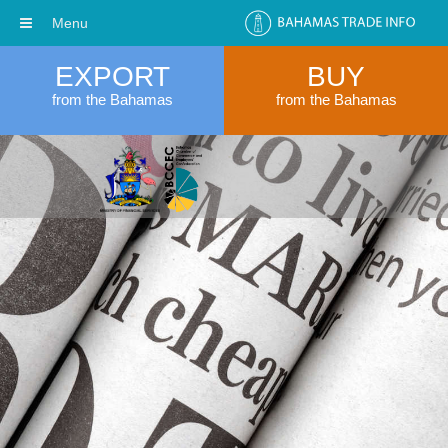
Menu
EXPORT
BUY
from the Bahamas
from the Bahamas