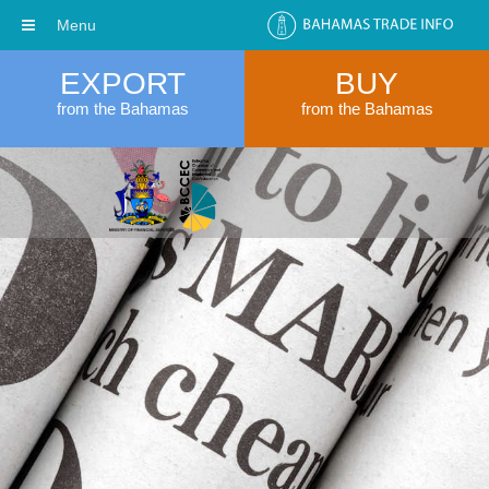
Menu
EXPORT
BUY
from the Bahamas
from the Bahamas