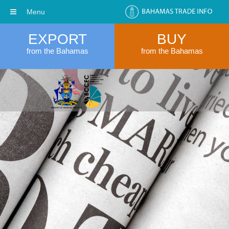
Menu
EXPORT
BUY
from the Bahamas
from the Bahamas