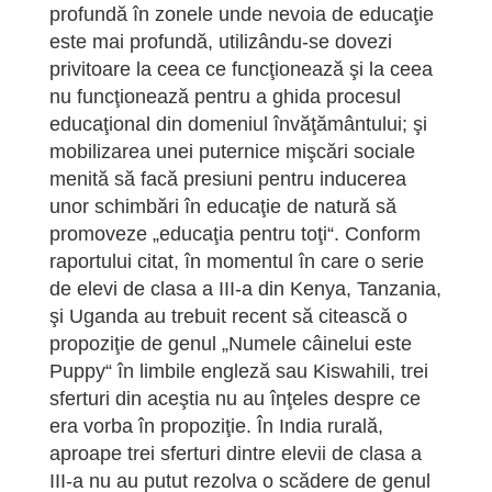
profundă în zonele unde nevoia de educaţie
este mai profundă, utilizându-se dovezi
privitoare la ceea ce funcţionează şi la ceea
nu funcţionează pentru a ghida procesul
educaţional din domeniul învăţământului; şi
mobilizarea unei puternice mişcări sociale
menită să facă presiuni pentru inducerea
unor schimbări în educaţie de natură să
promoveze „educaţia pentru toţi“. Conform
raportului citat, în momentul în care o serie
de elevi de clasa a III-a din Kenya, Tanzania,
şi Uganda au trebuit recent să citească o
propoziţie de genul „Numele câinelui este
Puppy“ în limbile engleză sau Kiswahili, trei
sferturi din aceştia nu au înţeles despre ce
era vorba în propoziţie. În India rurală,
aproape trei sferturi dintre elevii de clasa a
III-a nu au putut rezolva o scădere de genul