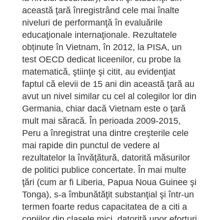
această ţară înregistrând cele mai înalte
niveluri de performanţă în evaluările
educaţionale internaţionale. Rezultatele
obținute în Vietnam, în 2012, la PISA, un
test OECD dedicat liceenilor, cu probe la
matematică, ştiinţe şi citit, au evidenţiat
faptul că elevii de 15 ani din această ţară au
avut un nivel similar cu cel al colegilor lor din
Germania, chiar dacă Vietnam este o ţară
mult mai săracă. În perioada 2009-2015,
Peru a înregistrat una dintre creşterile cele
mai rapide din punctul de vedere al
rezultatelor la învăţătură, datorită măsurilor
de politici publice concertate. În mai multe
ţări (cum ar fi Liberia, Papua Noua Guinee şi
Tonga), s-a îmbunătăţit substanţial şi într-un
termen foarte redus capacitatea de a citi a
copiilor din clasele mici, datorită unor eforturi