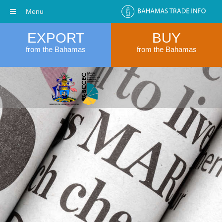
Menu
EXPORT
BUY
from the Bahamas
from the Bahamas