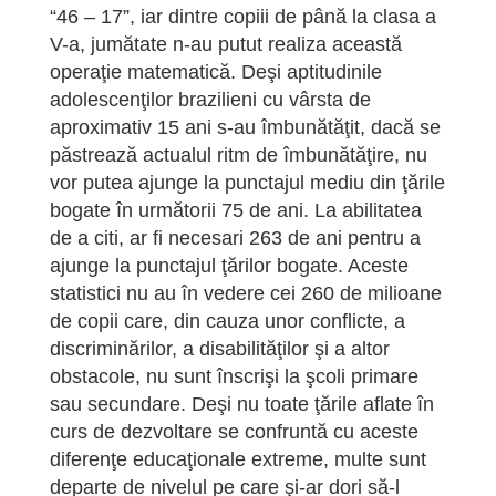
“46 – 17”, iar dintre copiii de până la clasa a
V-a, jumătate n-au putut realiza această
operaţie matematică. Deşi aptitudinile
adolescenţilor brazilieni cu vârsta de
aproximativ 15 ani s-au îmbunătăţit, dacă se
păstrează actualul ritm de îmbunătăţire, nu
vor putea ajunge la punctajul mediu din ţările
bogate în următorii 75 de ani. La abilitatea
de a citi, ar fi necesari 263 de ani pentru a
ajunge la punctajul ţărilor bogate. Aceste
statistici nu au în vedere cei 260 de milioane
de copii care, din cauza unor conflicte, a
discriminărilor, a disabilităţilor şi a altor
obstacole, nu sunt înscrişi la şcoli primare
sau secundare. Deşi nu toate ţările aflate în
curs de dezvoltare se confruntă cu aceste
diferenţe educaţionale extreme, multe sunt
departe de nivelul pe care şi-ar dori să-l