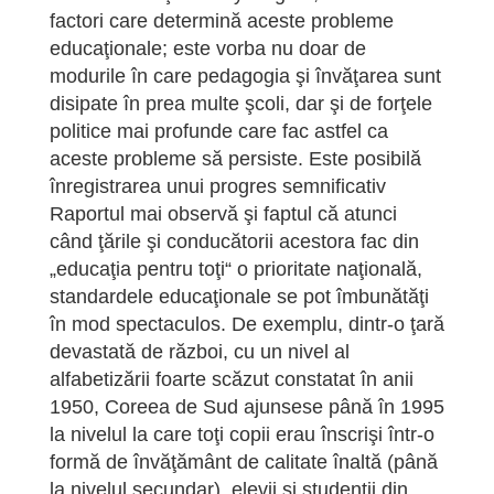
factori care determină aceste probleme
educaţionale; este vorba nu doar de
modurile în care pedagogia şi învăţarea sunt
disipate în prea multe şcoli, dar şi de forţele
politice mai profunde care fac astfel ca
aceste probleme să persiste. Este posibilă
înregistrarea unui progres semnificativ
Raportul mai observă şi faptul că atunci
când ţările şi conducătorii acestora fac din
„educaţia pentru toţi“ o prioritate naţională,
standardele educaţionale se pot îmbunătăţi
în mod spectaculos. De exemplu, dintr-o ţară
devastată de război, cu un nivel al
alfabetizării foarte scăzut constatat în anii
1950, Coreea de Sud ajunsese până în 1995
la nivelul la care toţi copii erau înscrişi într-o
formă de învăţământ de calitate înaltă (până
la nivelul secundar), elevii şi studenţii din