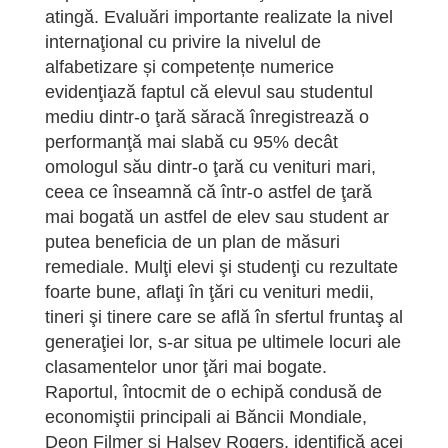
atingă. Evaluări importante realizate la nivel
internaţional cu privire la nivelul de
alfabetizare și competențe numerice
evidenţiază faptul că elevul sau studentul
mediu dintr-o ţară săracă înregistrează o
performanţă mai slabă cu 95% decât
omologul său dintr-o ţară cu venituri mari,
ceea ce înseamnă că într-o astfel de ţară
mai bogată un astfel de elev sau student ar
putea beneficia de un plan de măsuri
remediale. Mulţi elevi şi studenţi cu rezultate
foarte bune, aflaţi în ţări cu venituri medii,
tineri şi tinere care se află în sfertul fruntaş al
generaţiei lor, s-ar situa pe ultimele locuri ale
clasamentelor unor ţări mai bogate.
Raportul, întocmit de o echipă condusă de
economiştii principali ai Băncii Mondiale,
Deon Filmer şi Halsey Rogers, identifică acei