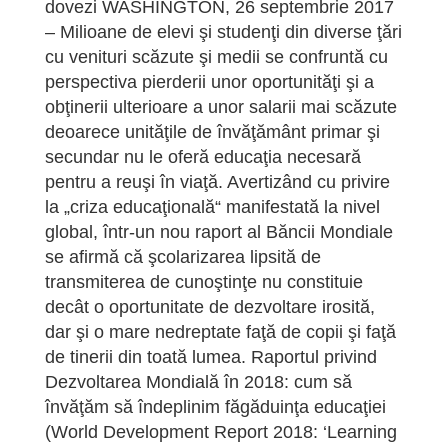
dovezi WASHINGTON, 26 septembrie 2017
– Milioane de elevi şi studenţi din diverse ţări
cu venituri scăzute şi medii se confruntă cu
perspectiva pierderii unor oportunităţi şi a
obţinerii ulterioare a unor salarii mai scăzute
deoarece unităţile de învăţământ primar şi
secundar nu le oferă educaţia necesară
pentru a reuşi în viaţă. Avertizând cu privire
la „criza educaţională“ manifestată la nivel
global, într-un nou raport al Băncii Mondiale
se afirmă că şcolarizarea lipsită de
transmiterea de cunoştinţe nu constituie
decât o oportunitate de dezvoltare irosită,
dar şi o mare nedreptate faţă de copii şi faţă
de tinerii din toată lumea. Raportul privind
Dezvoltarea Mondială în 2018: cum să
învăţăm să îndeplinim făgăduinţa educaţiei
(World Development Report 2018: ‘Learning