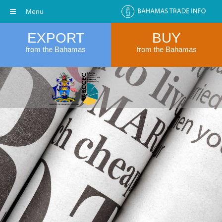
Menu
EXPORT
BUY
from the Bahamas
from the Bahamas